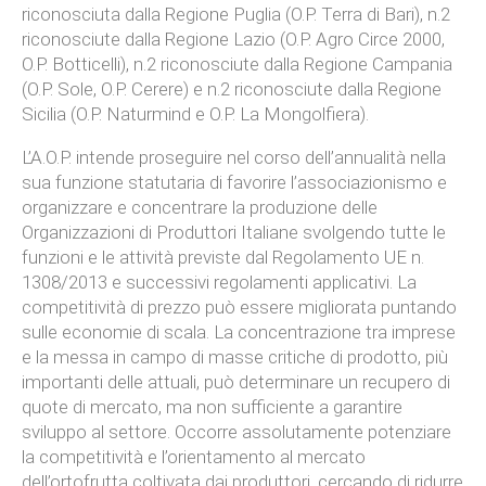
riconosciuta dalla Regione Puglia (O.P. Terra di Bari), n.2
riconosciute dalla Regione Lazio (O.P. Agro Circe 2000,
O.P. Botticelli), n.2 riconosciute dalla Regione Campania
(O.P. Sole, O.P. Cerere) e n.2 riconosciute dalla Regione
Sicilia (O.P. Naturmind e O.P. La Mongolfiera).
L’A.O.P. intende proseguire nel corso dell’annualità nella
sua funzione statutaria di favorire l’associazionismo e
organizzare e concentrare la produzione delle
Organizzazioni di Produttori Italiane svolgendo tutte le
funzioni e le attività previste dal Regolamento UE n.
1308/2013 e successivi regolamenti applicativi. La
competitività di prezzo può essere migliorata puntando
sulle economie di scala. La concentrazione tra imprese
e la messa in campo di masse critiche di prodotto, più
importanti delle attuali, può determinare un recupero di
quote di mercato, ma non sufficiente a garantire
sviluppo al settore. Occorre assolutamente potenziare
la competitività e l’orientamento al mercato
dell’ortofrutta coltivata dai produttori, cercando di ridurre