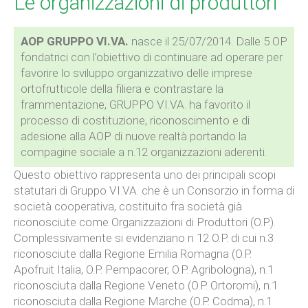
Le organizzazioni di produttori
AOP GRUPPO VI.VA.
nasce il 25/07/2014. Dalle 5 OP
fondatrici con l’obiettivo di continuare ad operare per
favorire lo sviluppo organizzativo delle imprese
ortofrutticole della filiera e contrastare la
frammentazione, GRUPPO VI.VA. ha favorito il
processo di costituzione, riconoscimento e di
adesione alla AOP di nuove realtà portando la
compagine sociale a n.12 organizzazioni aderenti.
Questo obiettivo rappresenta uno dei principali scopi
statutari di Gruppo VI.VA. che è un Consorzio in forma di
società cooperativa, costituito fra società già
riconosciute come Organizzazioni di Produttori (O.P.).
Complessivamente si evidenziano n 12 O.P. di cui n.3
riconosciute dalla Regione Emilia Romagna (O.P.
Apofruit Italia, O.P. Pempacorer, O.P. Agribologna), n.1
riconosciuta dalla Regione Veneto (O.P. Ortoromi), n.1
riconosciuta dalla Regione Marche (O.P. Codma), n.1