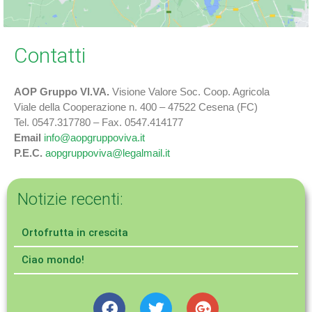
Contatti
AOP Gruppo VI.VA.
Visione Valore Soc. Coop. Agricola
Viale della Cooperazione n. 400 – 47522 Cesena (FC)
Tel. 0547.317780 – Fax. 0547.414177
Email
info@aopgruppoviva.it
P.E.C.
aopgruppoviva@legalmail.it
Notizie recenti:
Ortofrutta in crescita
Ciao mondo!
F
T
G
a
w
o