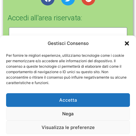
c
i
o
e
t
g
b
t
l
Accedi all'area riservata:
o
e
e
o
r
-
k
p
l
Gestisci Consenso
u
Per fornire le migliori esperienze, utilizziamo tecnologie come i cookie
s
per memorizzare e/o accedere alle informazioni del dispositivo. Il
Ricordami
consenso a queste tecnologie ci permetterà di elaborare dati come il
comportamento di navigazione o ID unici su questo sito. Non
acconsentire o ritirare il consenso può influire negativamente su alcune
Log In
caratteristiche e funzioni.
Hai perso la password?
Accetta
Nega
Copyright © 2026
AOP GruppoViva
| Realizzato da
Grafikamente srl
Visualizza le preferenze