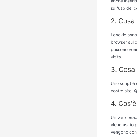
anche inseri
sull'uso dei 
2. Cosa 
I cookie sono
browser sul d
possono venir
visita.
3. Cosa 
Uno script è 
nostro sito. 
4. Cos'
Un web beacon
viene usato p
vengono cons