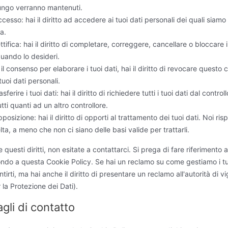
ungo verranno mantenuti.
accesso: hai il diritto ad accedere ai tuoi dati personali dei quali siamo
a.
rettifica: hai il diritto di completare, correggere, cancellare o bloccare i
quando lo desideri.
 il consenso per elaborare i tuoi dati, hai il diritto di revocare questo
tuoi dati personali.
rasferire i tuoi dati: hai il diritto di richiedere tutti i tuoi dati dal control
tutti quanti ad un altro controllore.
opposizione: hai il diritto di opporti al trattamento dei tuoi dati. Noi ri
ta, a meno che non ci siano delle basi valide per trattarli.
 questi diritti, non esitate a contattarci. Si prega di fare riferimento a
ondo a questa Cookie Policy. Se hai un reclamo su come gestiamo i tu
irti, ma hai anche il diritto di presentare un reclamo all'autorità di vi
r la Protezione dei Dati).
agli di contatto