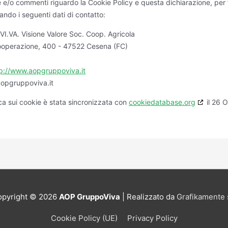
e/o commenti riguardo la Cookie Policy e questa dichiarazione, per
ando i seguenti dati di contatto:
I.VA. Visione Valore Soc. Coop. Agricola
Cooperazione, 400 - 47522 Cesena (FC)
p://www.aopgruppoviva.it
opgruppoviva.it
ca sui cookie è stata sincronizzata con
cookiedatabase.org
il 26 
opyright © 2026
AOP GruppoViva
| Realizzato da
Grafikamente 
Cookie Policy (UE)
Privacy Policy