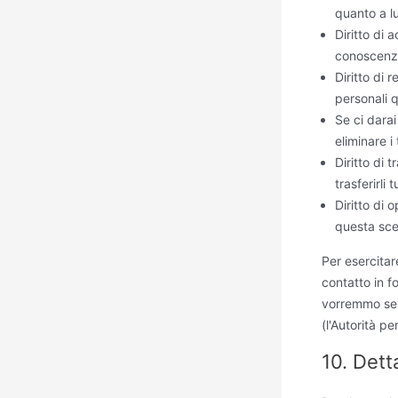
quanto a l
Diritto di 
conoscenz
Diritto di 
personali 
Se ci darai
eliminare i 
Diritto di t
trasferirli 
Diritto di 
questa scel
Per esercitare
contatto in f
vorremmo sent
(l'Autorità pe
10. Dett