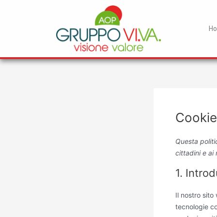
Vai
al
contenuto
H
Cookie
Questa politi
cittadini e a
1. Intro
Il nostro sit
tecnologie co