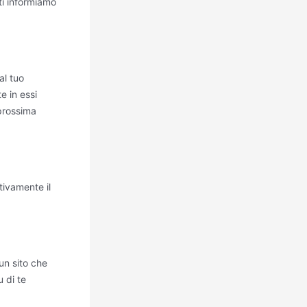
ti informiamo
al tuo
e in essi
 prossima
tivamente il
un sito che
u di te