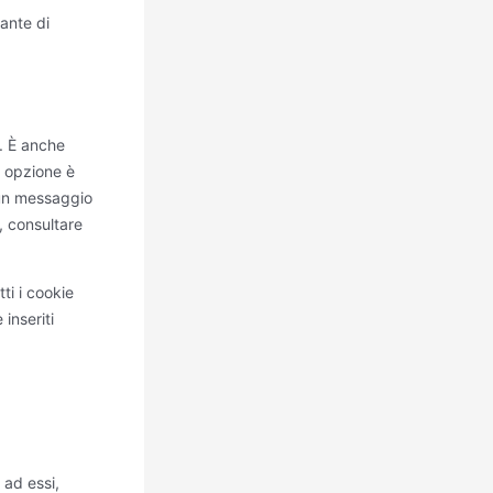
ante di
. È anche
a opzione è
 un messaggio
, consultare
ti i cookie
inseriti
 ad essi,