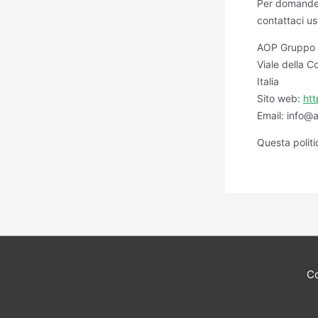
Per domande 
contattaci us
AOP Gruppo V
Viale della 
Italia
Sito web:
htt
Email:
info@a
Questa politi
C