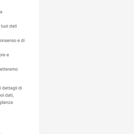
 a
 tuoi dati
 consenso e di
lore e
spetteremo
i dettagli di
oi dati,
gilanza