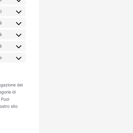
)
à
à
à
e
egazione dei
egorie di
 Puoi
ostro sito