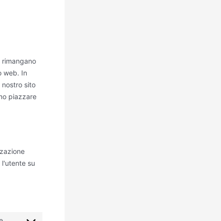
ze rimangano
o web. In
 nostro sito
amo piazzare
zzazione
 l'utente su
e