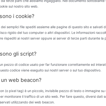
ti da terze parti che abbiamo ingaggiato. Nel documento sottostante 
cookie sul nostro sito web.
sono i cookie?
 dei semplici file spediti assieme alle pagine di questo sito e salvati d
isco rigido del tuo computer o altri dispositivi. Le informazioni raccolt
e rispediti ai nostri server oppure ai server di terze parti durante la
sono gli script?
un pezzo di codice usato per far funzionare correttamente ed interat
Questo codice viene eseguito sui nostri server o sul tuo dispositivo.
è un web beacon?
 (o pixel tag) è un piccolo, invisibile pezzo di testo o immagine su 
er monitorare il traffico di un sito web. Per fare questo, diversi dati s
ervati utilizzando dei web beacon.