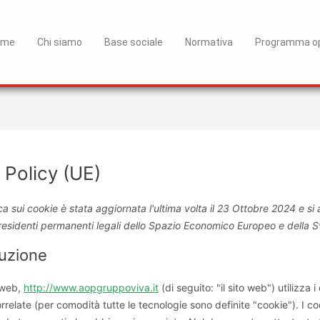
ome
Chi siamo
Base sociale
Normativa
Programma op
 Policy (UE)
ca sui cookie è stata aggiornata l'ultima volta il 23 Ottobre 2024 e si 
i residenti permanenti legali dello Spazio Economico Europeo e della S
duzione
o web,
http://www.aopgruppoviva.it
(di seguito: "il sito web") utilizza i
rrelate (per comodità tutte le tecnologie sono definite "cookie"). I 