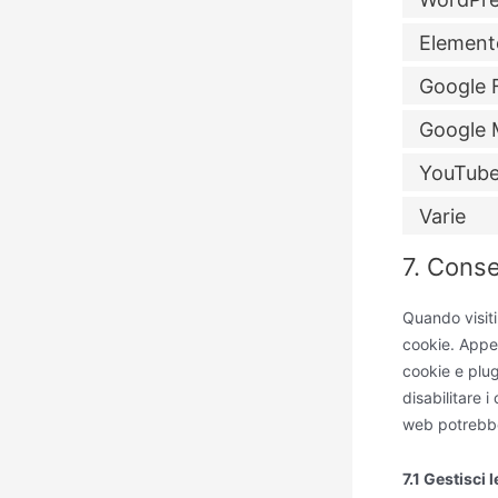
Element
Google 
Google 
YouTub
Varie
7. Cons
Quando visiti
cookie. Appen
cookie e plug
disabilitare 
web potrebbe
7.1 Gestisci