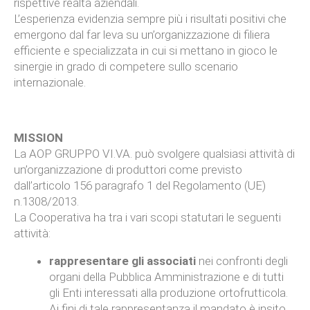
rispettive realtà aziendali.
L’esperienza evidenzia sempre più i risultati positivi che
emergono dal far leva su un’organizzazione di filiera
efficiente e specializzata in cui si mettano in gioco le
sinergie in grado di competere sullo scenario
internazionale.
MISSION
La AOP GRUPPO VI.VA. può svolgere qualsiasi attività di
un’organizzazione di produttori come previsto
dall’articolo 156 paragrafo 1 del Regolamento (UE)
n.1308/2013.
La Cooperativa ha tra i vari scopi statutari le seguenti
attività:
rappresentare gli associati
nei confronti degli
organi della Pubblica Amministrazione e di tutti
gli Enti interessati alla produzione ortofrutticola.
Ai fini di tale rappresentanza il mandato è insito