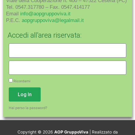
Viale della Cooperazione n. 400 – 47522 Cesena (FC)
Tel. 0547.317780 – Fax. 0547.414177
Email
info@aopgruppoviva.it
P.E.C.
aopgruppoviva@legalmail.it
Accedi all'area riservata:
Ricordami
Log In
Hai perso la password?
Copyright © 2026
AOP GruppoViva
| Realizzato da